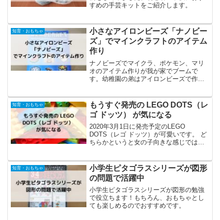
すめの手芸キットをご紹介します。
小さなアイロンビーズ「ナノビー
知育・おもちゃ
ズ」でマインクラフトのアイテム
作り
ナノビーズでマイクラ、ポケモン、マリ
オのアイテム作りが我が家でブームで
す。幼稚園の弟はアイロンビーズで作成
しています。
もうすぐ発売の LEGO DOTS（レ
知育・おもちゃ
ゴ ドッツ） が気になる
2020年3月1日に発売予定のLEGO
DOTS（レゴ ドッツ）が可愛いです。 ど
ちらかというと女の子向きな感じではあ
りますが、細かいパーツに息子が喜びそ
う。予約するかもしれません。レゴ ドッ
ツ 41903 コズミックワンダーブレスレッ
小学生ピタゴラスシリーズが図形
知育・おもちゃ
ト(...
の問題で活躍中
小学生ピタゴラスシリーズが図形の勉強
で役立ちます！もちろん、おもちゃとし
ても楽しめるのでおすすめです。