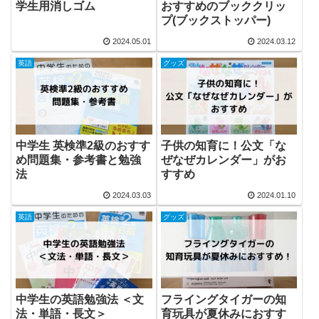
学生用消しゴム
おすすめのブッククリッ
プ(ブックストッパー)
2024.05.01
2024.03.12
英語
グッズ
中学生 英検準2級のおすす
子供の知育に！公文「な
め問題集・参考書と勉強
ぜなぜカレンダー」がお
法
すすめ
2024.03.03
2024.01.10
英語
グッズ
中学生の英語勉強法 ＜文
フライングタイガーの知
法・単語・長文＞
育玩具が夏休みにおすす