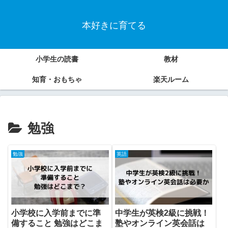
本好きに育てる
小学生の読書
教材
知育・おもちゃ
楽天ルーム
勉強
勉強
英語
小学校に入学前までに準
中学生が英検2級に挑戦！
備すること 勉強はどこま
塾やオンライン英会話は