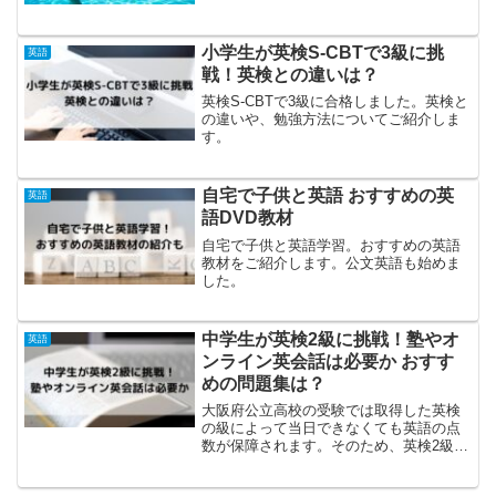
小学生が英検S-CBTで3級に挑
英語
戦！英検との違いは？
英検S-CBTで3級に合格しました。英検と
の違いや、勉強方法についてご紹介しま
す。
自宅で子供と英語 おすすめの英
英語
語DVD教材
自宅で子供と英語学習。おすすめの英語
教材をご紹介します。公文英語も始めま
した。
中学生が英検2級に挑戦！塾やオ
英語
ンライン英会話は必要か おすす
めの問題集は？
大阪府公立高校の受験では取得した英検
の級によって当日できなくても英語の点
数が保障されます。そのため、英検2級取
得をめざしてコツコツとやってきまし
た。中1で準2級に合格したので、中2で2