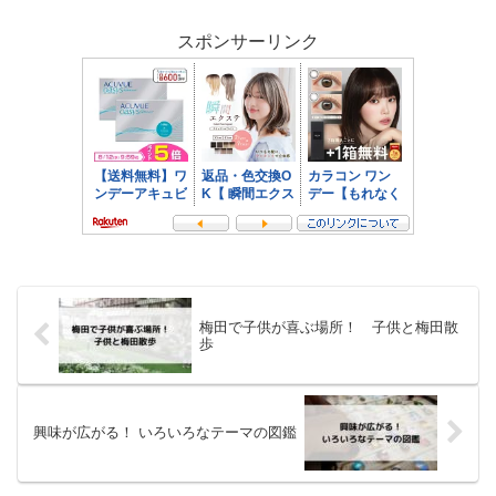
級の合格を目指し、無事合格しました！
中学生が英検2級の勉...
スポンサーリンク
梅田で子供が喜ぶ場所！ 子供と梅田散
歩
興味が広がる！ いろいろなテーマの図鑑