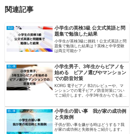
関連記事
小学生の英検3級 公文式英語と問
英語
題集で勉強した結果
小学生が英検3級に挑戦！公文式英語と問
題集で勉強した結果は？英検と中学受験
は両立可能か？
小学生男子、3年生からピアノを
習い事
始める ピアノ選びやマンション
での防音対策
KORG 電子ピアノ B2のレビューや、マ
ンションでの電子ピアノ防音対策につい
てご紹介します。小学3年生からでも楽し
くピアノを続けています。
小学生の習い事 我が家の成功例
習い事
と失敗例
子供が習い事を嫌がる時はどうする？我
が家の成功例と失敗例をご紹介します。