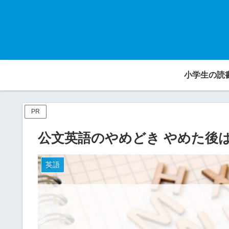
小学生の読
PR
公文英語のやめどき やめた後
英語