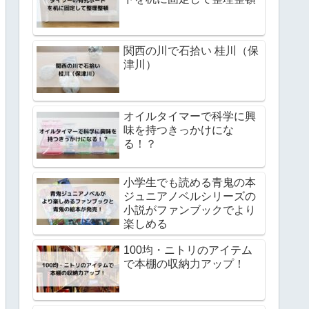
関西の川で石拾い 桂川（保
津川）
オイルタイマーで科学に興
味を持つきっかけにな
る！？
小学生でも読める青鬼の本
ジュニアノベルシリーズの
小説がファンブックでより
楽しめる
100均・ニトリのアイテム
で本棚の収納力アップ！