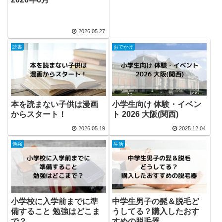
2026.05.27
読書
おでかけ
本を読まない子供は漫画
小学生向け 体験・イベン
からスタート！
ト 2026 大阪(関西)
2026.05.19
2025.12.04
勉強
生活
小学校に入学前までに準
中学生男子の髭＆脱毛ど
備すること 勉強はどこま
うしてる？購入したおす
で？
すめの脱毛器