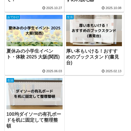
2025.10.27
2025.10.08
おでかけ
生活
夏休みの小学生イベン
厚い本もいける！おすす
ト・体験 2025 大阪(関西)
めのブックスタンド(書見
台)
2025.06.03
2025.02.13
生活
100均ダイソーの有孔ボー
ドを机に固定して整理整
頓