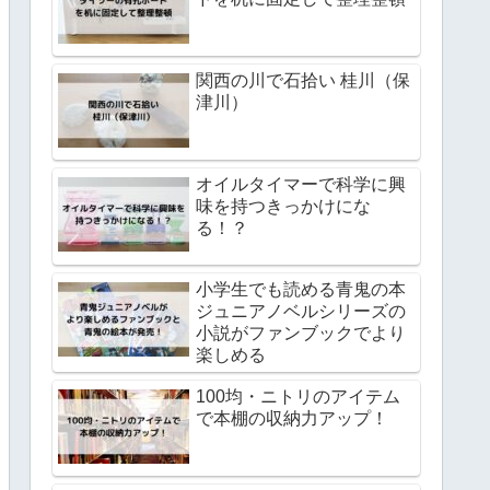
関西の川で石拾い 桂川（保
津川）
オイルタイマーで科学に興
味を持つきっかけにな
る！？
小学生でも読める青鬼の本
ジュニアノベルシリーズの
小説がファンブックでより
楽しめる
100均・ニトリのアイテム
で本棚の収納力アップ！