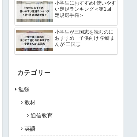
小学生におすすめ! 使いやす
い定規ランキング＜第1回
定規選手権＞
小学生が三国志を読むのに
おすすめ 子供向け 学研ま
んが 三国志
カテゴリー
勉強
教材
通信教育
英語