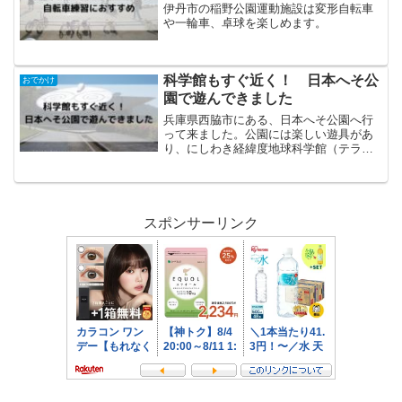
伊丹市の稲野公園運動施設は変形自転車
や一輪車、卓球を楽しめます。
科学館もすぐ近く！ 日本へそ公
おでかけ
園で遊んできました
兵庫県西脇市にある、日本へそ公園へ行
って来ました。公園には楽しい遊具があ
り、にしわき経緯度地球科学館（テラ・
ドーム）もすぐ近くです。
スポンサーリンク