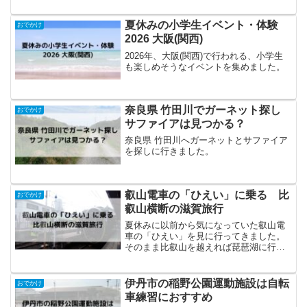
夏休みの小学生イベント・体験
おでかけ
2026 大阪(関西)
2026年、大阪(関西)で行われる、小学生
も楽しめそうなイベントを集めました。
奈良県 竹田川でガーネット探し
おでかけ
サファイアは見つかる？
奈良県 竹田川へガーネットとサファイア
を探しに行きました。
叡山電車の「ひえい」に乗る 比
おでかけ
叡山横断の滋賀旅行
夏休みに以前から気になっていた叡山電
車の「ひえい」を見に行ってきました。
そのまま比叡山を越えれば琵琶湖に行け
るのでは…。と調べたところ行けまし
た！滋賀旅行の流れ叡山電車「ひえい」
に乗る叡山ケーブル・ ロープウェイ比叡
伊丹市の稲野公園運動施設は自転
おでかけ
山延暦寺に行く坂本ケーブ...
車練習におすすめ