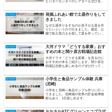
ビジターセンターのシアターもぜひ見て
下さい。
発掘ふれあい館で土器作りをして
おでかけ
きました
なぜ土器作りをするのか息子が土器を作
りたいというので行きました。最近、公
園で粘土質の土を探して皿を作ってい
て、土器が作りたくなったようです。発
掘ふれあい館とは東大阪市にある、土器
作りや勾玉作りなどを体験できる施設で
大河ドラマ「どうする家康」おす
おでかけ
す。発掘されたものの展示も...
すめの本と関ケ原古戦場記念館
大河ドラマ「どうする家康」を見るのに
おすすめの本をご紹介します。関ケ原古
戦場記念館も楽しめるのでぜひ行ってみ
てください。
小学生と食品サンプル体験 兵庫
おでかけ
(尼崎)
小学生と尼崎へ食品サンプル作りに行っ
てきました。尼崎城や世界の貯金箱博物
館もあり、1日楽しめます。
おおさかATCグリーンエコプラザ
おでかけ