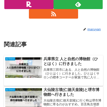
maruyan
関連記事
兵庫県立 人と自然の博物館（ひ
おでかけ
とはく）に行きました
兵庫県三田市にある、人と自然の博物館
（ひとはく）に行きました。ひとはくサ
ロンの標本コーナーが家族で気に入りま
した。館内はひろく、ゆっくり楽しむこ
とができます。
大仙陵古墳(仁徳天皇陵)と堺市博
おでかけ
物館へ行きました
大仙陵古墳(仁徳天皇陵)に行く時は堺市博
物館に寄るのがおすすめ。百舌鳥古墳群