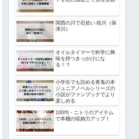
関西の川で石拾い 桂川（保
津川）
オイルタイマーで科学に興
味を持つきっかけにな
る！？
小学生でも読める青鬼の本
ジュニアノベルシリーズの
小説がファンブックでより
楽しめる
100均・ニトリのアイテム
で本棚の収納力アップ！