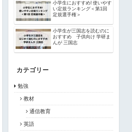
小学生におすすめ! 使いやす
い定規ランキング＜第1回
定規選手権＞
小学生が三国志を読むのに
おすすめ 子供向け 学研ま
んが 三国志
カテゴリー
勉強
教材
通信教育
英語