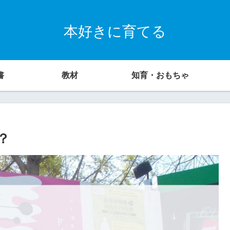
本好きに育てる
書
教材
知育・おもちゃ
？