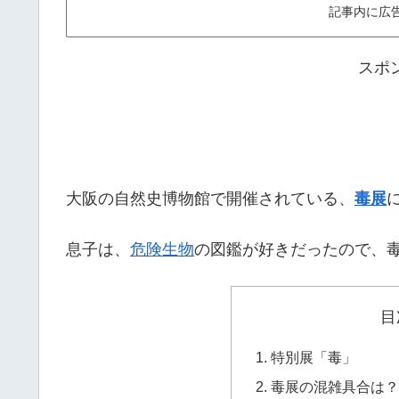
記事内に広
スポ
大阪の自然史博物館で開催されている、
毒展
息子は、
危険生物
の図鑑が好きだったので、
目
特別展「毒」
毒展の混雑具合は？