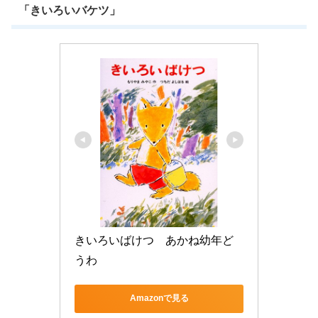
「きいろいバケツ」
きいろいばけつ　あかね幼年ど
うわ
Amazonで見る