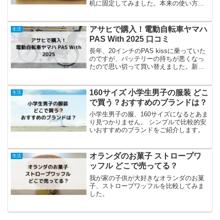
机に固定してみました。本来の使い方と
異なるので自己責任でお願いいたします
ダイソーの有孔ボードダイソーではデザ
インボードという名前で販売されていま
アサヒで購入！電動自転車ヤマハ
生活
す。有孔ボードは他にもパ...
PAS With 2025 口コミ
長年、20インチのPAS kissに乗っていた
のですが、バッテリーの持ちが悪くなっ
たので思い切って買い替えました。新し
く購入した電動自転車はヤマハ PAS
With（パス ウィズ）です。
(function(b,c,f,g,a,d,e){b....
160サイズ 小学生男子の服装 どこ
生活
で買う？おすすめのブランドは？
小学生男子の服、160サイズになるとあま
り見つかりません。 シンプルで比較的安
いおすすめのブランドをご紹介します。
オランダのお菓子 ストロープワ
生活
ッフル どこで売ってる？
我が家の子供が大好きなオランダのお菓
子、ストロープワッフルを比較してみま
した。