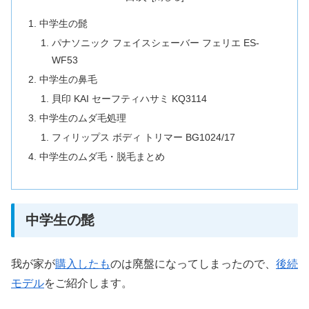
中学生の髭
パナソニック フェイスシェーバー フェリエ ES-
WF53
中学生の鼻毛
貝印 KAI セーフティハサミ KQ3114
中学生のムダ毛処理
フィリップス ボディ トリマー BG1024/17
中学生のムダ毛・脱毛まとめ
中学生の髭
我が家が
購入したも
のは廃盤になってしまったので、
後続
モデル
をご紹介します。