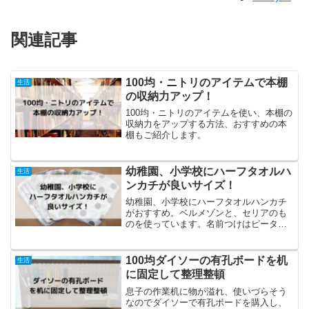
関連記事
100均・ニトリのアイテムで本棚
生活
の収納力アップ！
100均・ニトリのアイテムを使い、本棚の
収納力をアップする方法、おすすめの本
棚もご紹介します。
幼稚園、小学校にハーフタオルハ
生活
ンカチが良いサイズ！
幼稚園、小学校にハーフタオルハンカチ
がおすすめ。ベルメゾンと、セリアのも
のを使っています。名前つけはピータッ
チが簡単！
100均ダイソーの有孔ボードを机
生活
に固定して整理整頓
息子の作業机に物が溢れ、使いづらそう
なのでダイソーで有孔ボードを購入し、